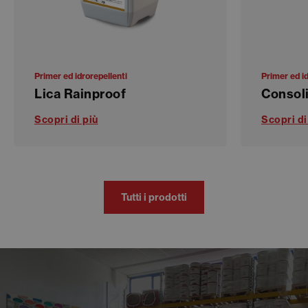
Primer ed idrorepellenti
Primer ed id
Lica Rainproof
Consol
Scopri di più
Scopri di
Tutti i prodotti