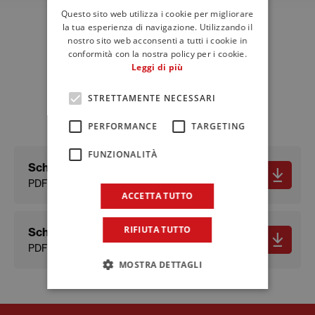
Questo sito web utilizza i cookie per migliorare
ENGLISH
la tua esperienza di navigazione. Utilizzando il
nostro sito web acconsenti a tutti i cookie in
FRENCH
Download
conformità con la nostra policy per i cookie.
Schede tecniche e
Leggi di più
documenti
STRETTAMENTE NECESSARI
PERFORMANCE
TARGETING
FUNZIONALITÀ
Scheda tecnica
PDF - 342.38 KB
ACCETTA TUTTO
RIFIUTA TUTTO
Scheda sicurezza
PDF - 129.82 KB
MOSTRA DETTAGLI