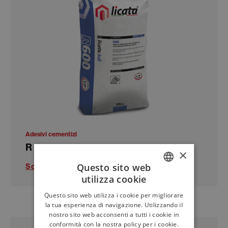
Adesivi cementizi
R 600
×
Questo sito web
Scopri di più
utilizza cookie
ITALIAN
Questo sito web utilizza i cookie per migliorare
ENGLISH
la tua esperienza di navigazione. Utilizzando il
nostro sito web acconsenti a tutti i cookie in
FRENCH
conformità con la nostra policy per i cookie.