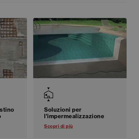
istino
Soluzioni per
o
l'impermealizzazione
Scopri di più