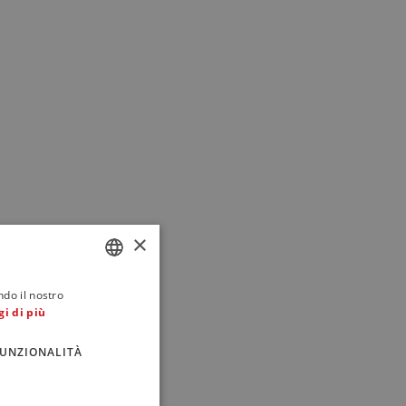
×
ndo il nostro
ITALIAN
gi di più
ENGLISH
UNZIONALITÀ
FRENCH