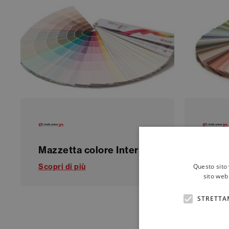
Mazzetta colore Interior
Mazze
Questo sito 
Scopri di più
Scopri 
sito web 
STRETTA