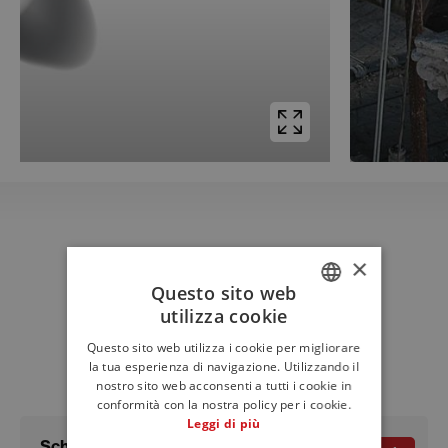
×
Download
Questo sito web
Schede tecniche e
utilizza cookie
ITALIAN
documenti
Questo sito web utilizza i cookie per migliorare
ENGLISH
la tua esperienza di navigazione. Utilizzando il
nostro sito web acconsenti a tutti i cookie in
FRENCH
conformità con la nostra policy per i cookie.
Leggi di più
Scheda tecnica