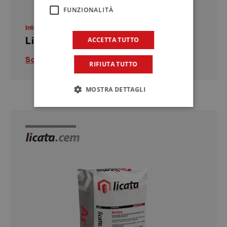
FUNZIONALITÀ
Intonaci a base cemento
Licacem Fibro
ACCETTA TUTTO
Scopri di più
RIFIUTA TUTTO
MOSTRA DETTAGLI