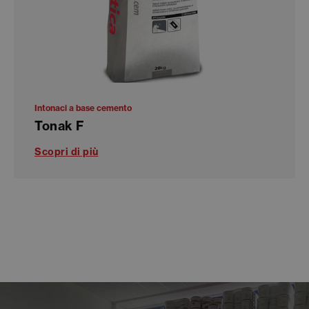
Intonaci a base cemento
Tonak F
Scopri di più