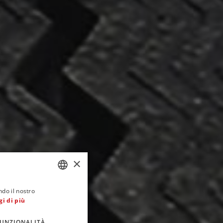
×
one
ndo il nostro
ITALIAN
gi di più
ENGLISH
UNZIONALITÀ