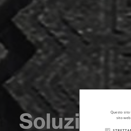
Soluzioni p
Questo sito 
sito web 
STRETTA