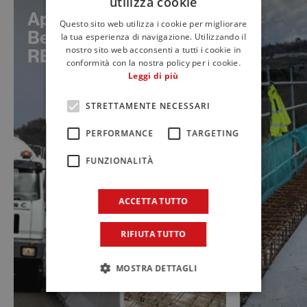
utilizza cookie
ITALIAN
Applicazione di
Questo sito web utilizza i cookie per migliorare
ENGLISH
BetonFIP LEGANTE
la tua esperienza di navigazione. Utilizzando il
nostro sito web acconsenti a tutti i cookie in
REINFORCED
FRENCH
conformità con la nostra policy per i cookie.
Leggi di più
STRETTAMENTE NECESSARI
PERFORMANCE
TARGETING
FUNZIONALITÀ
ACCETTA TUTTO
RIFIUTA TUTTO
MOSTRA DETTAGLI