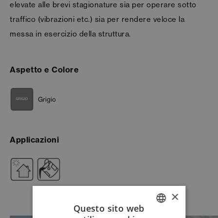
elevate alle brevi stagionature sia per operare sotto
traffico (vibrazioni etc.) sia per rendere veloce la
messa in esercizio della struttura.
Aspetto e Colore
Grigio
Applicazioni
×
Questo sito web