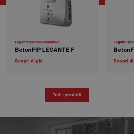
Leganti speciali-espansivi
Leganti spec
BetonFIP LEGANTE F
BetonF
Scopri di più
Scopri di
Tutti i prodotti