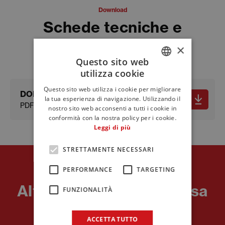
Download
Schede tecniche e
documenti
×
Questo sito web
utilizza cookie
ITALIAN
Questo sito web utilizza i cookie per migliorare
DOP
ENGLISH
la tua esperienza di navigazione. Utilizzando il
PDF - 293.02 KB
nostro sito web acconsenti a tutti i cookie in
FRENCH
conformità con la nostra policy per i cookie.
Leggi di più
STRETTAMENTE NECESSARI
PERFORMANCE
TARGETING
Prodotti
Altri Prodotti della stessa
FUNZIONALITÀ
linea.
ACCETTA TUTTO