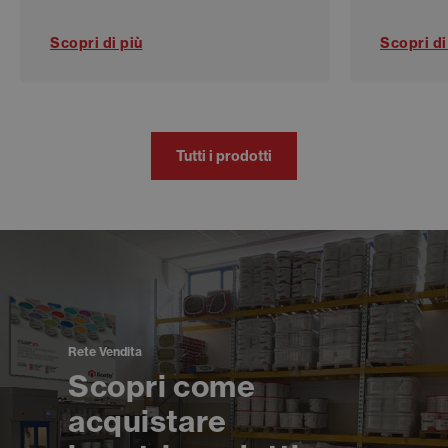
Scopri di più
Scopri di
Tutti i prodotti
Rete Vendita
Scopri come
acquistare