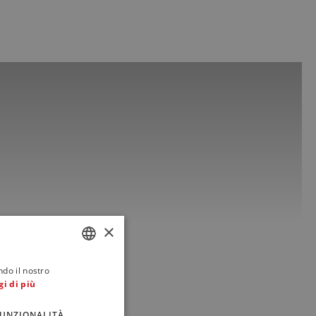
×
ndo il nostro
ITALIAN
gi di più
ENGLISH
UNZIONALITÀ