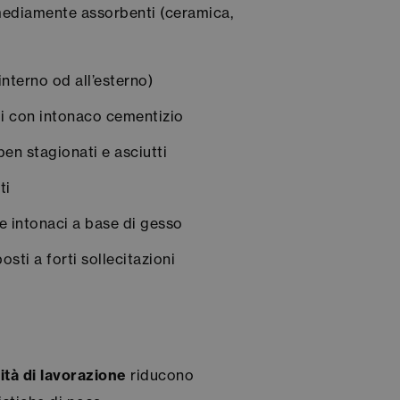
mediamente assorbenti (ceramica,
interno od all’esterno)
li con intonaco cementizio
en stagionati e asciutti
ti
 e intonaci a base di gesso
sti a forti sollecitazioni
tà di lavorazione
riducono