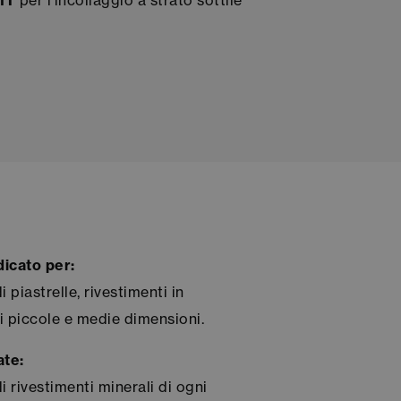
1T
per l’incollaggio a strato sottile
dicato per:
i piastrelle, rivestimenti in
i piccole e medie dimensioni.
ate:
di rivestimenti minerali di ogni