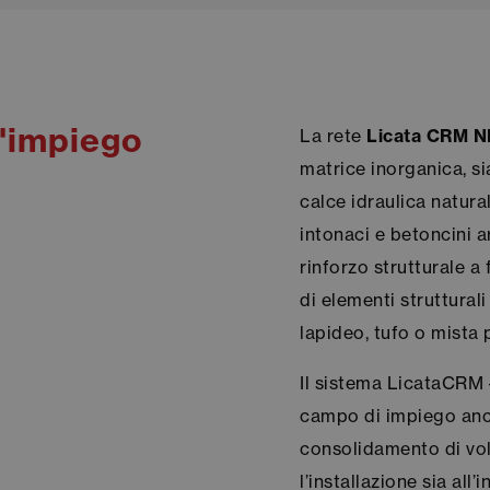
d'impiego
La rete
Licata CRM 
matrice inorganica, s
calce idraulica natural
intonaci e betoncini a
rinforzo strutturale a
di elementi strutturali
lapideo, tufo o mista 
Il sistema LicataCRM
campo di impiego anche
consolidamento di vol
l’installazione sia all