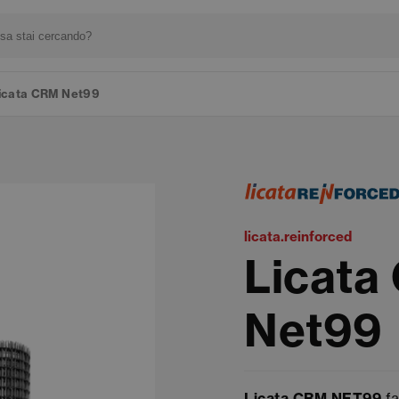
icata CRM Net99
licata.reinforced
Licata
Net99
Licata CRM NET99
fa