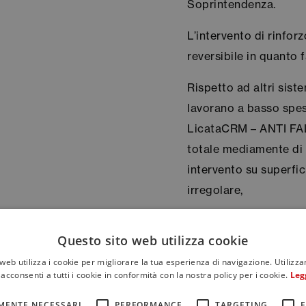
Soprintendenza.
L’intervento di rinfor
reversibile in quanto 
Rispetto ad altri sist
lavorano a basso spess
LicataCRM – ANTI FA
totale mediamente di 
intervento su superfi
irregolare,
Il peso contenuto e la 
Questo sito web utilizza cookie
GFRP, a differenza di 
l’installazione facile e
web utilizza i cookie per migliorare la tua esperienza di navigazione. Utilizza
acconsenti a tutti i cookie in conformità con la nostra policy per i cookie.
Leg
MENTE NECESSARI
PERFORMANCE
TARGETING
F