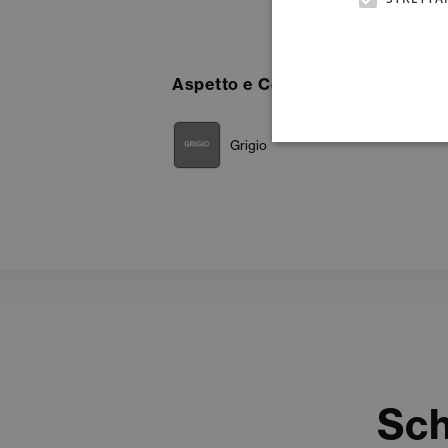
Aspetto e Colore
Grigio
Sch