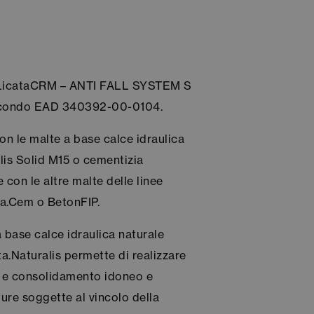
zo LicataCRM – ANTI FALL SYSTEM S
secondo EAD 340392-00-0104.
on le malte a base calce idraulica
lis Solid M15 o cementizia
con le altre malte delle linee
ta.Cem o BetonFIP.
a base calce idraulica naturale
ta.Naturalis permette di realizzare
o e consolidamento idoneo e
ture soggette al vincolo della