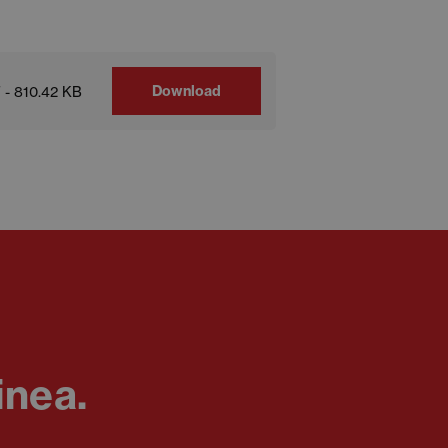
Download
 - 810.42 KB
inea.