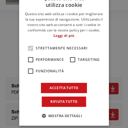
utilizza cookie
ITALIAN
Questo sito web utilizza i cookie per migliorare
ENGLISH
la tua esperienza di navigazione. Utilizzando il
nostro sito web acconsenti a tutti i cookie in
FRENCH
conformità con la nostra policy per i cookie.
Leggi di più
Download
Schede tecniche e
STRETTAMENTE NECESSARI
documenti
PERFORMANCE
TARGETING
FUNZIONALITÀ
Scheda tecnica
ACCETTA TUTTO
PDF - 456.34 KB
RIFIUTA TUTTO
Scheda sicurezza
MOSTRA DETTAGLI
ZIP - 477.02 KB