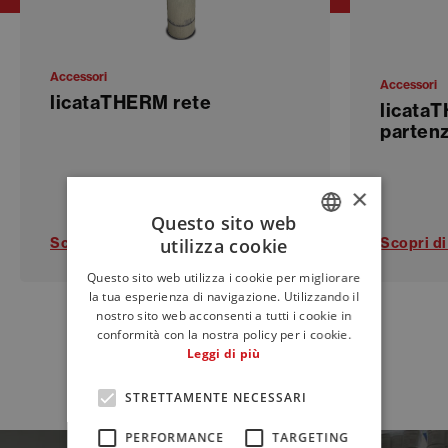
Accessori
Accessori
licataTHERM rete
licataT
parten
×
Questo sito web
utilizza cookie
Scopri di più
Scopri di
ITALIAN
Questo sito web utilizza i cookie per migliorare
ENGLISH
la tua esperienza di navigazione. Utilizzando il
nostro sito web acconsenti a tutti i cookie in
FRENCH
conformità con la nostra policy per i cookie.
Leggi di più
Tutti i prodotti
STRETTAMENTE NECESSARI
PERFORMANCE
TARGETING