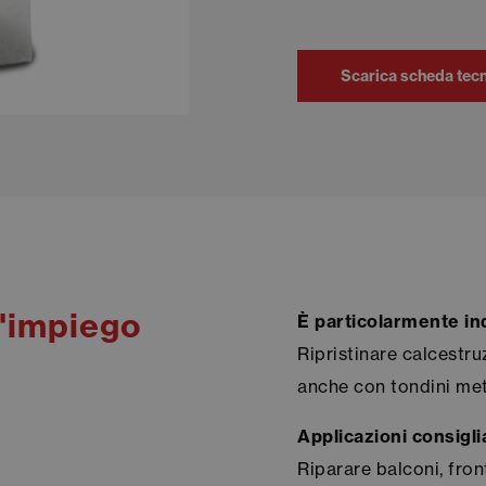
Scarica scheda tec
d'impiego
È particolarmente in
Ripristinare calcestr
anche con tondini meta
Applicazioni consigli
Riparare balconi, front