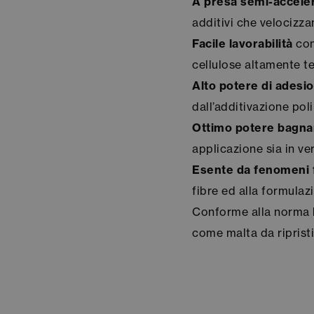
A presa semi-accele
additivi che velocizza
Facile lavorabilità
con
cellulose altamente t
Alto potere di adesi
dall’additivazione pol
Ottimo potere bagnan
applicazione sia in ve
Esente da fenomeni f
fibre ed alla formulaz
Conforme alla norma
come malta da ripristi