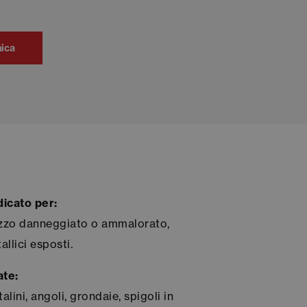
nica
dicato per:
uzzo danneggiato o ammalorato,
llici esposti.
ate:
alini, angoli, grondaie, spigoli in