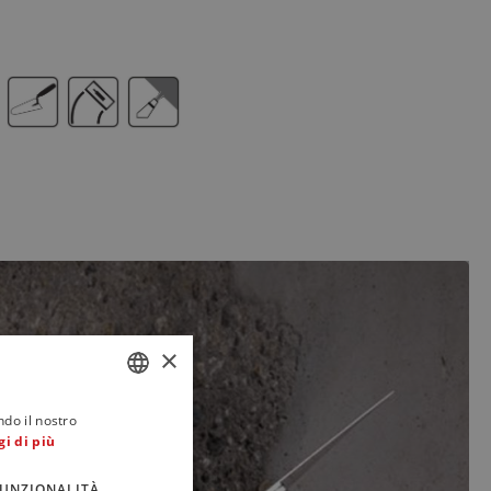
×
ndo il nostro
ITALIAN
gi di più
ENGLISH
UNZIONALITÀ