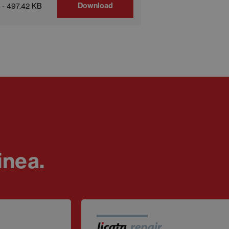
Download
 - 497.42 KB
inea.