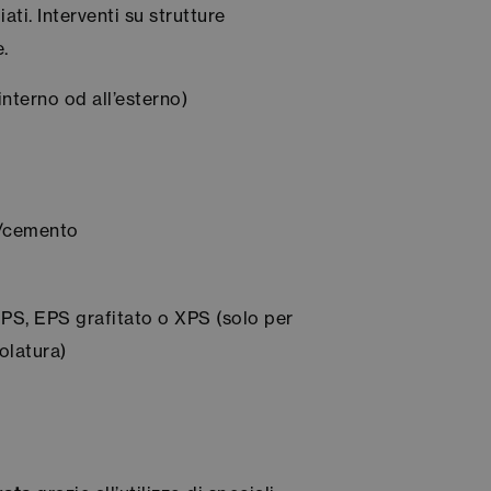
ti. Interventi su strutture
.
interno od all’esterno)
e/cemento
 EPS, EPS grafitato o XPS (solo per
olatura)