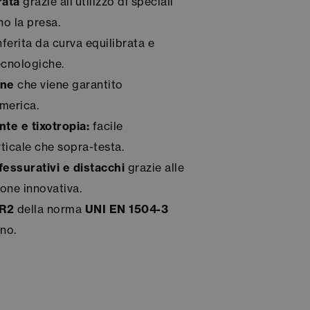
rata
grazie all’utilizzo di speciali
no la presa.
ferita da curva equilibrata e
ecnologiche.
one
che viene garantito
imerica.
te e tixotropia:
facile
rticale che sopra-testa.
essurativi e distacchi
grazie alle
ione innovativa.
R2
della norma
UNI EN 1504-3
no.