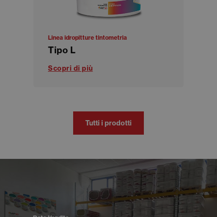
Linea idropitture tintometria
Tipo L
Scopri di più
Tutti i prodotti