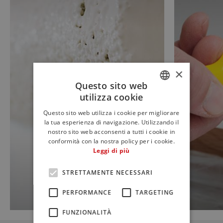
×
Questo sito web
utilizza cookie
ITALIAN
Questo sito web utilizza i cookie per migliorare
ENGLISH
la tua esperienza di navigazione. Utilizzando il
nostro sito web acconsenti a tutti i cookie in
FRENCH
conformità con la nostra policy per i cookie.
Leggi di più
STRETTAMENTE NECESSARI
PERFORMANCE
TARGETING
FUNZIONALITÀ