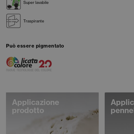
Super lavabile
Traspirante
Può essere pigmentato
Applicazione
Applic
prodotto
penne