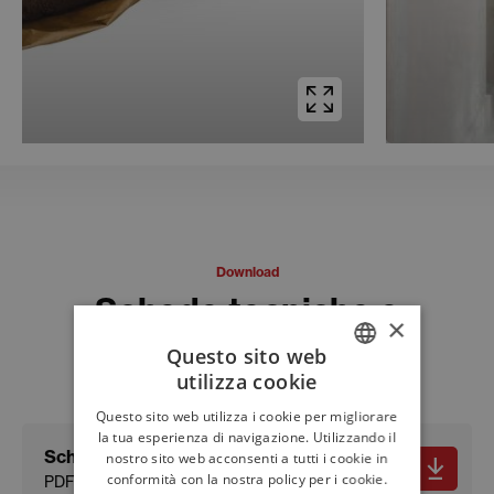
Download
Schede tecniche e
×
documenti
Questo sito web
utilizza cookie
ITALIAN
Questo sito web utilizza i cookie per migliorare
ENGLISH
la tua esperienza di navigazione. Utilizzando il
Scheda tecnica
nostro sito web acconsenti a tutti i cookie in
FRENCH
conformità con la nostra policy per i cookie.
PDF - 134.85 KB