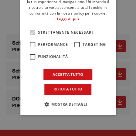
Schede tecniche e
la tua esperienza di navigazione. Utilizzando il
nostro sito web acconsenti a tutti i cookie in
FRENCH
documenti
conformità con la nostra policy per i cookie.
Leggi di più
STRETTAMENTE NECESSARI
Scheda tecnica
PERFORMANCE
TARGETING
PDF - 628.5 KB
FUNZIONALITÀ
Scheda sicurezza
ACCETTA TUTTO
PDF - 179.21 KB
RIFIUTA TUTTO
DOP
MOSTRA DETTAGLI
PDF - 330.7 KB