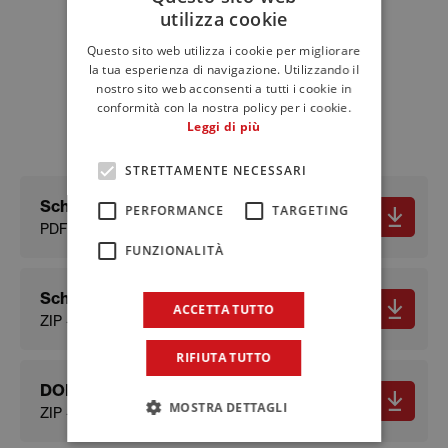
utilizza cookie
ITALIAN
Download
Questo sito web utilizza i cookie per migliorare
ENGLISH
Schede tecniche e
la tua esperienza di navigazione. Utilizzando il
nostro sito web acconsenti a tutti i cookie in
FRENCH
documenti
conformità con la nostra policy per i cookie.
Leggi di più
STRETTAMENTE NECESSARI
Scheda tecnica
PERFORMANCE
TARGETING
PDF - 641.4 KB
FUNZIONALITÀ
Scheda sicurezza
ACCETTA TUTTO
ZIP - 574.72 KB
RIFIUTA TUTTO
DOP
MOSTRA DETTAGLI
ZIP - 108.66 KB