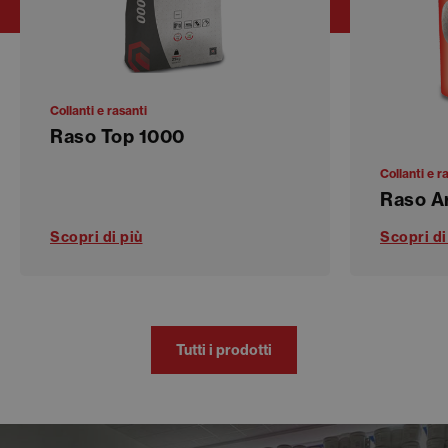
Collanti e rasanti
Raso Top 1000
Collanti e r
Raso A
Scopri di più
Scopri di
Tutti i prodotti