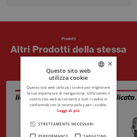
Prodotti
Altri Prodotti della stessa
linea.
×
Questo sito web
utilizza cookie
ITALIAN
Questo sito web utilizza i cookie per migliorare
ENGLISH
la tua esperienza di navigazione. Utilizzando il
nostro sito web acconsenti a tutti i cookie in
FRENCH
conformità con la nostra policy per i cookie.
Leggi di più
STRETTAMENTE NECESSARI
PERFORMANCE
TARGETING