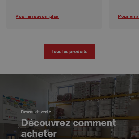
Pour en savoir plus
Pour en s
Tous les produits
Réseau de vente
Découvrez comment
acheter