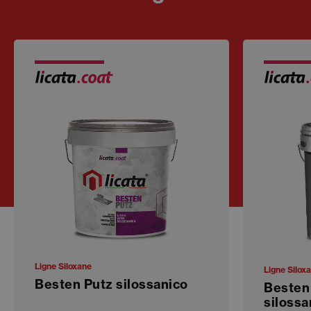
Ligne Siloxane
Ligne Silox
Besten Putz silossanico
Besten 
silossa