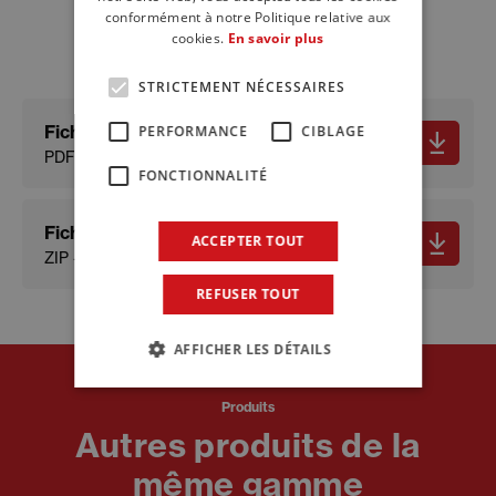
FRENCH
documents
conformément à notre Politique relative aux
cookies.
En savoir plus
STRICTEMENT NÉCESSAIRES
Fiche technique
PERFORMANCE
CIBLAGE
PDF - 607.48 KB
FONCTIONNALITÉ
Fiche de données de sécurité
ACCEPTER TOUT
ZIP - 269.32 KB
REFUSER TOUT
AFFICHER LES DÉTAILS
Produits
Autres produits de la
même gamme