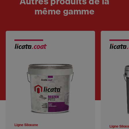
Autres produits de la
même gamme
Ligne Siloxane
Ligne Silox