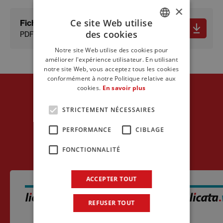
×
Ce site Web utilise
Fiche technique
des cookies
PDF - 479.89 KB
ITALIAN
Notre site Web utilise des cookies pour
ENGLISH
améliorer l'expérience utilisateur. En utilisant
notre site Web, vous acceptez tous les cookies
FRENCH
conformément à notre Politique relative aux
cookies.
En savoir plus
Produits
STRICTEMENT NÉCESSAIRES
Autres produits de la
PERFORMANCE
CIBLAGE
même gamme
FONCTIONNALITÉ
ACCEPTER TOUT
REFUSER TOUT