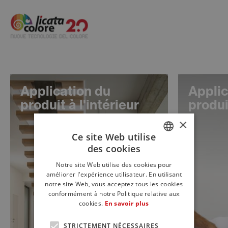
Application du
Applic
produit à l'intérieur
produi
×
Ce site Web utilise
des cookies
ITALIAN
Notre site Web utilise des cookies pour
ENGLISH
améliorer l'expérience utilisateur. En utilisant
notre site Web, vous acceptez tous les cookies
FRENCH
conformément à notre Politique relative aux
cookies.
En savoir plus
STRICTEMENT NÉCESSAIRES