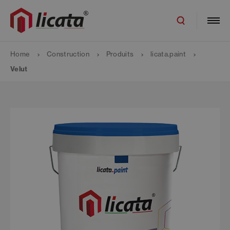
Home
Construction
Produits
licata.paint
Velut