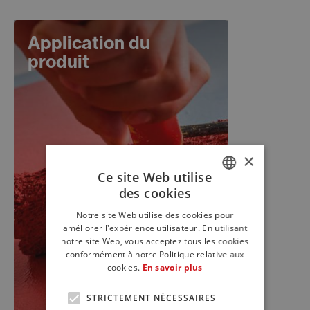
Application du
produit
×
Ce site Web utilise
des cookies
ITALIAN
Notre site Web utilise des cookies pour
ENGLISH
améliorer l'expérience utilisateur. En utilisant
notre site Web, vous acceptez tous les cookies
FRENCH
conformément à notre Politique relative aux
cookies.
En savoir plus
STRICTEMENT NÉCESSAIRES